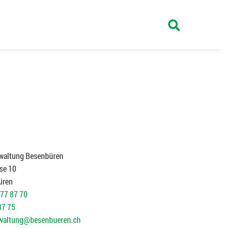
waltung Besenbüren
se 10
üren
77 87 70
87 75
waltung@besenbueren.ch