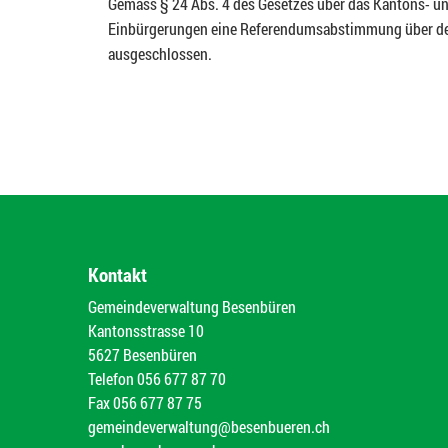
Gemäss § 24 Abs. 4 des Gesetzes über das Kantons- un
Einbürgerungen eine Referendumsabstimmung über d
ausgeschlossen.
Kontakt
Gemeindeverwaltung Besenbüren
Kantonsstrasse 10
5627 Besenbüren
Telefon
056 677 87 70
Fax
056 677 87 75
gemeindeverwaltung@besenbueren.ch