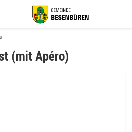
O)
t (mit Apéro)