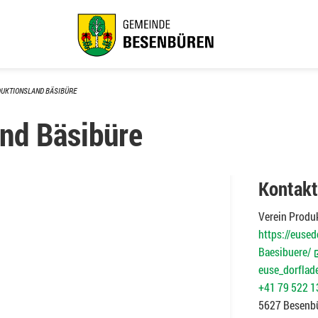
DUKTIONSLAND BÄSIBÜRE
and Bäsibüre
Kontakt
Verein Produ
https://euse
Baesibuere/
euse_dorflad
+41 79 522 1
5627 Besenb