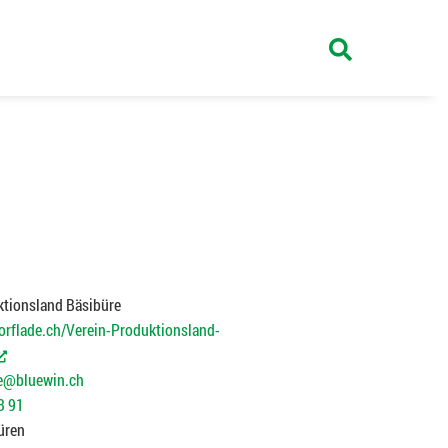
ktionsland Bäsibüre
dorflade.ch/Verein-Produktionsland-
(External Link)
e@bluewin.ch
3 91
üren