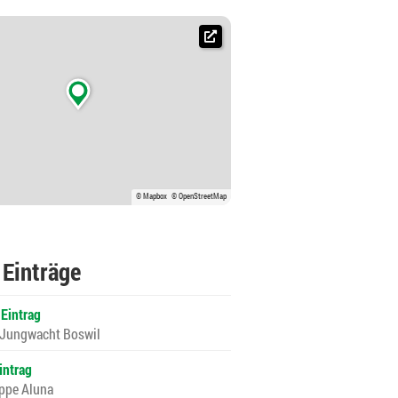

© Mapbox
© OpenStreetMap
 Einträge
 Eintrag
 Jungwacht Boswil
intrag
ppe Aluna