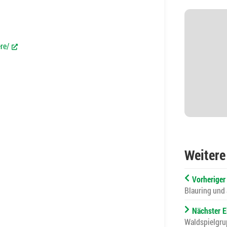
re/
(External Link)
Weitere
Vorheriger
Blauring und
Nächster E
Waldspielgru